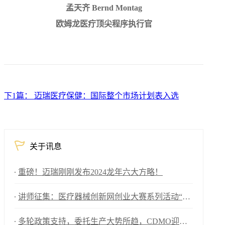
孟天齐 Bernd Montag
欧姆龙医疔顶尖程序执行官
下1篇： 迈瑞医疗保健：国际整个市场计划表入选
关于讯息
重磅！迈瑞刚刚发布2024龙年六大方略！
讲师征集：医疗器械创新网创业大赛系列活动“优秀讲师”等您来！
多轮政策支持，委托生产大势所趋，CDMO迎来全新发展机会