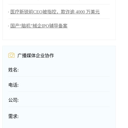
医疗新锐前CEO被指控，欺诈逾 4000 万美元
国产“脑机”械企IPO辅导备案
广播媒体企业协作
姓名:
电话:
公司:
需求: